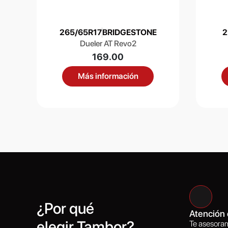
265/65R17
BRIDGESTONE
2
Dueler AT Revo2
169.00
Más información
¿Por qué
Atención 
elegir Tambor?
Te asesoram