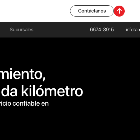
Contáctanos
Sucursales
6674-3915
infot
miento,
ada kilómetro
icio confiable en