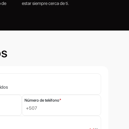
o de
estar siempre cerca de ti.
os
Número de teléfono
*