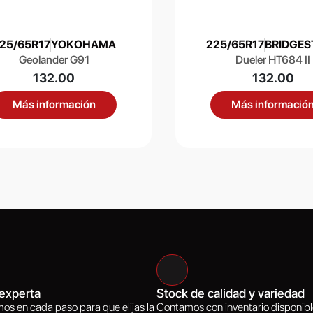
25/65R17
YOKOHAMA
225/65R17
BRIDGES
Geolander G91
Dueler HT684 II
132.00
132.00
Más información
Más informació
experta
Stock de calidad y variedad
os en cada paso para que elijas la
Contamos con inventario disponibl