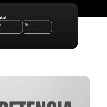
ita!
o
Rin