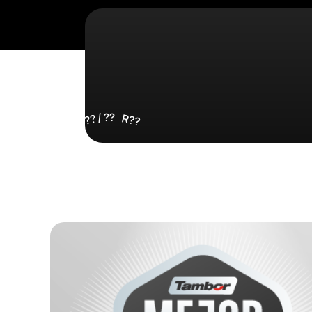
/
??
R??
???