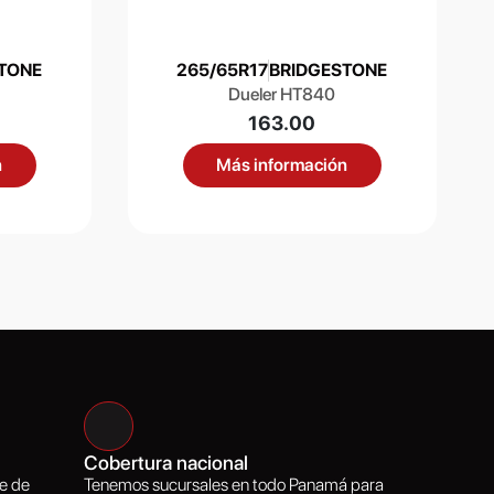
TONE
265/65R17
BRIDGESTONE
Dueler HT840
163.00
n
Más información
Cobertura nacional
e de
Tenemos sucursales en todo Panamá para