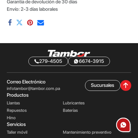
Garantía de devolución de 30 días
Envío: 2-3 días laborales
279-4505
6674-3915
Correo Electrónico
Sucursales
infotambor@tambor.com.pa
Productos
Llantas
Lubricantes
Repuestos
Baterías
Hino
Servicios
Taller móvil
Mantenimiento preventivo