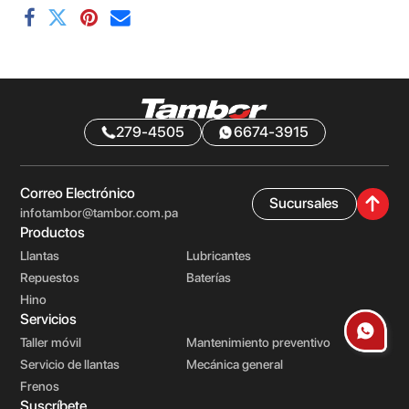
279-4505
6674-3915
Correo Electrónico
Sucursales
infotambor@tambor.com.pa
Productos
Llantas
Lubricantes
Repuestos
Baterías
Hino
Servicios
Taller móvil
Mantenimiento preventivo
Servicio de llantas
Mecánica general
Frenos
Suscríbete