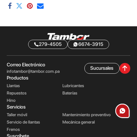
279-4505
6674-3915
Correo Electrónico
Sucursales
infotambor@tambor.com.pa
Productos
Llantas
Lubricantes
Repuestos
Baterías
Hino
Servicios
Taller móvil
Mantenimiento preventivo
Servicio de llantas
Mecánica general
Frenos
Suscríbete