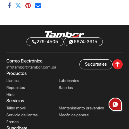
279-4505
6674-3915
Correo Electrónico
Sucursales
infotambor@tambor.com.pa
Productos
Llantas
Lubricantes
Repuestos
Baterías
Hino
Servicios
Taller móvil
Mantenimiento preventivo
Servicio de llantas
Mecánica general
Frenos
Suscríbete