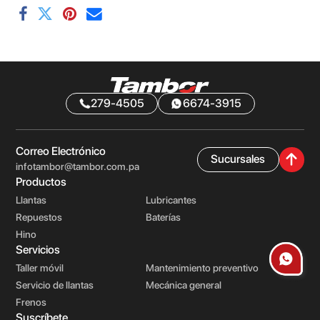
279-4505
6674-3915
Correo Electrónico
Sucursales
infotambor@tambor.com.pa
Productos
Llantas
Lubricantes
Repuestos
Baterías
Hino
Servicios
Taller móvil
Mantenimiento preventivo
Servicio de llantas
Mecánica general
Frenos
Suscríbete