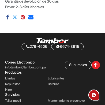
Garantía de devolución de 30 días
Envío: 2-3 días laborales
279-4505
6674-3915
Correo Electrónico
Sucursales
infotambor@tambor.com.pa
Productos
Llantas
Lubricantes
Repuestos
Baterías
Hino
Servicios
Taller móvil
Mantenimiento preventivo